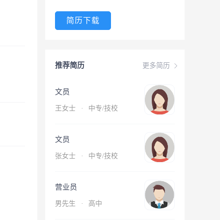
简历下载
推荐简历
更多简历
文员
王女士
·
中专/技校
文员
张女士
·
中专/技校
营业员
男先生
·
高中