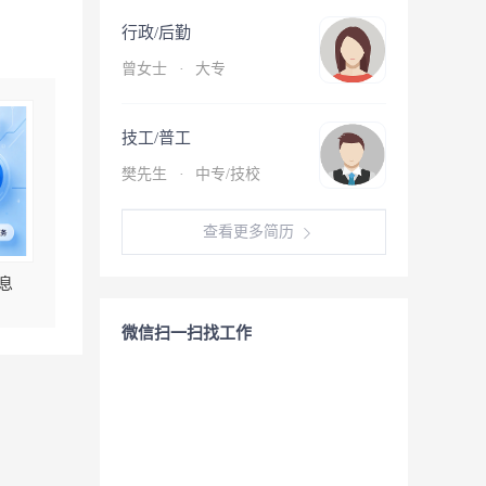
行政/后勤
曾女士
·
大专
技工/普工
樊先生
·
中专/技校
查看更多简历
息
微信扫一扫找工作