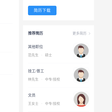
简历下载
推荐简历
更多简历
其他职位
范先生
·
硕士
技工/普工
林先生
·
中专/技校
文员
王女士
·
中专/技校